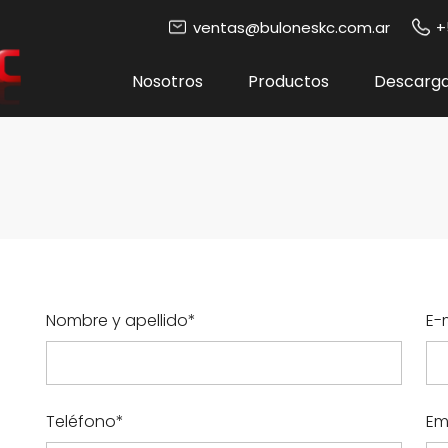
ventas@buloneskc.com.ar
+
Nosotros
Productos
Descarg
Nombre y apellido*
E-
Teléfono*
Em